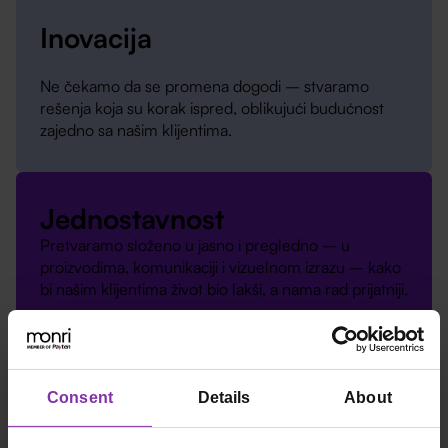
Inovacija
Ne čekamo da se promena dogodi – stvaramo
rešenja koja su korak ispred, oblikujući budućnost
zajedno sa našim klijentima.
Jednostavnost
Pretvaramo složeno u jasno i pregledno – u
proizvodima, komunikaciji i vizuelnom izrazu – kako
bi našim klijentima život bio lakši, a nama rad prijatniji.
Consent
Details
About