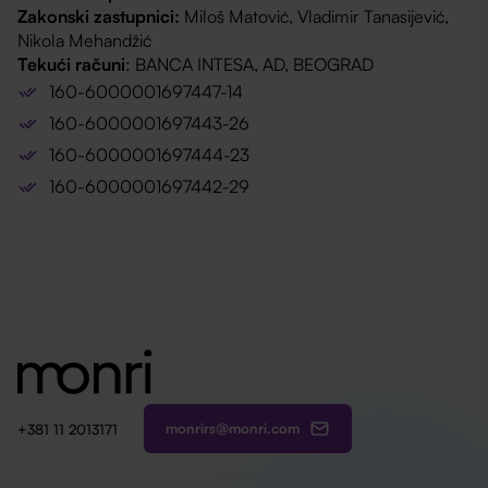
Zakonski zastupnici:
Miloš Matović, Vladimir Tanasijević,
Nikola Mehandžić
Tekući računi
: BANCA INTESA, AD, BEOGRAD
160-6000001697447-14
160-6000001697443-26
160-6000001697444-23
160-6000001697442-29
monrirs@monri.com
+381 11 2013171