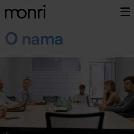
O
nama